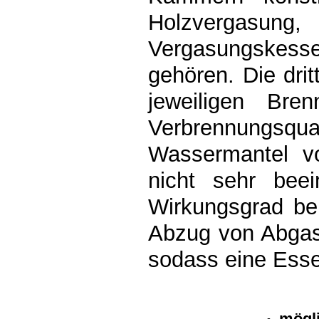
Holzvergasun
Vergasungskess
gehören. Die dri
jeweiligen Bre
Verbrennungsqua
Wassermantel vo
nicht sehr bee
Wirkungsgrad bei
Abzug von Abgase
sodass eine Esse
mögli