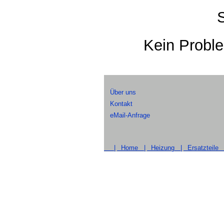
Kein Probl
Über uns
Kontakt
eMail-Anfrage
|
Home |
Heizung |
Ersatzteile 