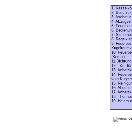
1. Kesselkö
2. Beschick
3. Aschetür 
4. Abzugvent
5. Feuerbes
6. Bedienun
7. Sicherhe
8. Regelkla
9. Feuerbes
Kugelraumve
10. Feuerbe
(Kombi)
11.Dichtung
12. Tür - fü
13. Anheizk
14. Feuerbe
vom Kugelr
15. Reinigu
16. Abschi
17. Anheizk
18. Thermo
19. Heizra