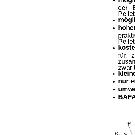
der B
Pelle
mögli
hohe
prak
Pelle
kost
für 
zusam
zwar t
klein
nur e
umwel
BAFA