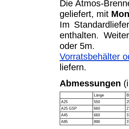
Die Atmos-Brenne
geliefert, mit
Mon
Im Standardliefe
enthalten. Weit
oder 5m.
Vorratsbehälter o
liefern.
Abmessungen
(
Länge
B
A25
550
2
A25 GSP
660
2
A45
660
3
A85
890
3