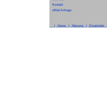
Kontakt
eMail-Anfrage
|
Home |
Heizung |
Ersatzteile 