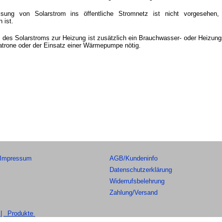
isung von Solarstrom ins öffentliche Stromnetz ist nicht vorgesehen,
h ist.
 des Solarstroms zur Heizung ist zusätzlich ein Brauchwasser- oder Heizun
atrone oder der Einsatz einer Wärmepumpe nötig.
Impressum
AGB/Kundeninfo
Datenschutzerklärung
Widerrufsbelehrung
Zahlung/Versand
|
Produkte