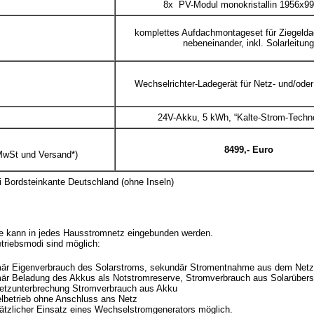
8x PV-Modul monokristallin 1956x
komplettes Aufdachmontageset für Ziegeld
nebeneinander, inkl. Solarleitung
Wechselrichter-Ladegerät für Netz- und/oder 
24V-Akku, 5 kWh, “Kalte-Strom-Techno
8499,- Euro
MwSt und Versand*)
i Bordsteinkante Deutschland (ohne Inseln)
e kann in jedes Hausstromnetz eingebunden werden.
triebsmodi sind möglich:
imär Eigenverbrauch des Solarstroms, sekundär Stromentnahme aus dem Netz
mär Beladung des Akkus als Notstromreserve, Stromverbrauch aus Solarüber
Netzunterbrechung Stromverbrauch aus Akku
elbetrieb ohne Anschluss ans Netz
ätzlicher Einsatz eines Wechselstromgenerators möglich.