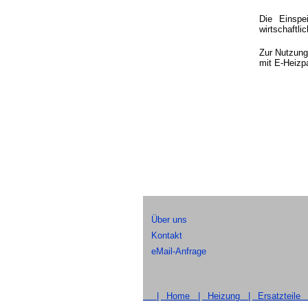
Die Einspe
wirtschaftlic
Zur Nutzung
mit E-Heizp
Über uns
Kontakt
eMail-Anfrage
|
Home |
Heizung |
Ersatzteile 