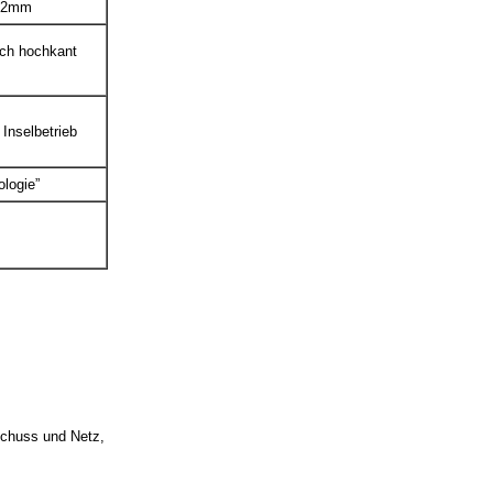
992mm
ach hochkant
Inselbetrieb
logie”
schuss und Netz,