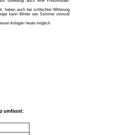
ss unbedingt auch eine Photovoltaik-
nt, haben auch bei schlechter Witterung
ergie kann Winter wie Sommer sinnvoll
 diesen Anlagen heute möglich.
p umfasst: