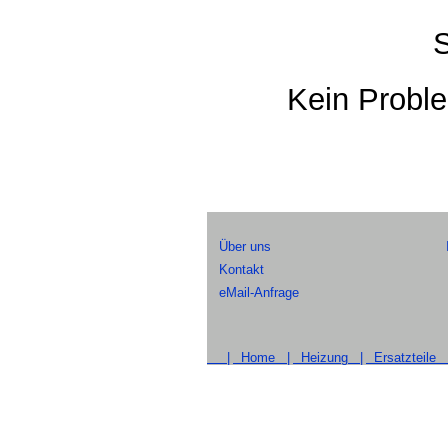
S
Kein Probl
Über uns
Kontakt
eMail-Anfrage
|
Home |
Heizung |
Ersatzteile 