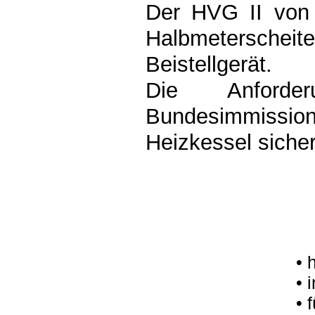
Der HVG II von 
Halbmeterschei
Beistellgerät.
Die Anford
Bundesimmission
Heizkessel sicher
• 
• 
• 