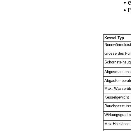
• 
• 
Kessel Typ
Nennwärmeleis
Grösse des Fül
Schornsteinzug
Abgasmassens
Abgastemperat
Max. Wasserüb
Kesselgewicht
Rauchgasstutz
Wirkungsgrad b
Max.Holzlänge