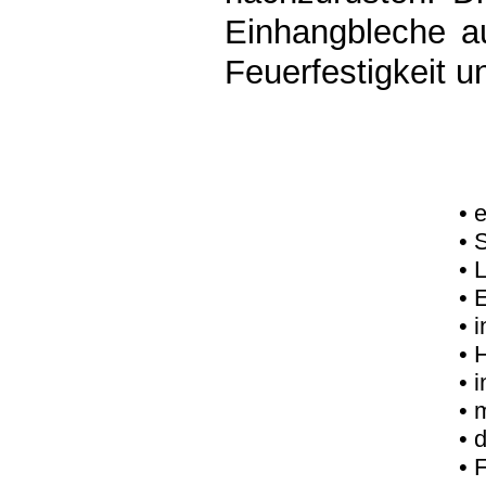
Einhangbleche a
Feuerfestigkeit u
• 
• 
• 
• 
• 
• 
• 
• 
• 
• 